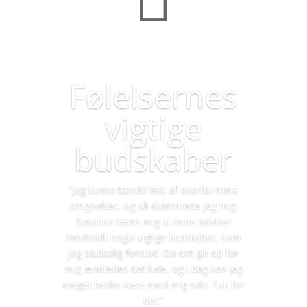
Følelsernes
vigtige
budskaber
“Jeg kunne tænde helt af overfor mine
omgivelser, og så skammede jeg mig.
Susanne lærte mig at mine følelser
indeholdt nogle vigtige budskaber, som
jeg pludselig forstod. Da det gik op for
mig ændredes det hele, og i dag kan jeg
meget bedre være med mig selv. Tak for
det.”