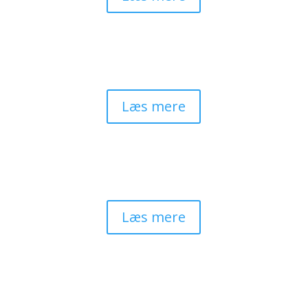
Lavt selvværd
”Sindets usynlige handicap”
Læs mere
Sorg og tab
”At være dér, hvor du er”
Læs mere
Barndoms traume
r
”De uhensigtsmæssige mønstre”