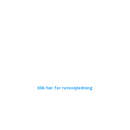
Har du spørgsmål eller
​ønsker du at høre nærmere?
Psykoterapeut Susanne Møbius
Engstrupgårdsvej 27, 2650 Hvidovre
Klik her for rutevejledning
CVR: 40308334
Kontaktoplysninger