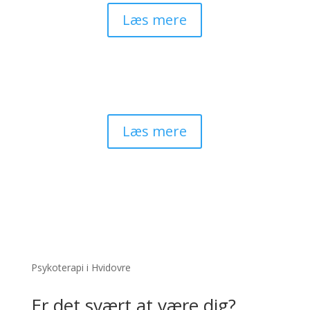
Læs mere
Vanskelige
relationer
”Når der er noget på spil”
Læs mere
Psykoterapi i Hvidovre
Er det svært at være dig?