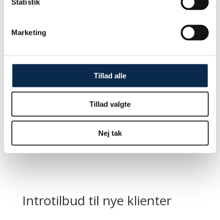
Der kan være mange gode grunde til at starte i et
Statistik
psykoterapeutisk forløb.
Psykoterapi kan hjælpe dig med at gå på opdagelse i
Marketing
dine tanker, følelser og handlinger og gøre det muligt
at skabe den forandring, du ønsker i dit liv.
Det vil jeg gerne hjælpe dig med.
Tillad alle
Kontakt mig
Tillad valgte
Nej tak
Introtilbud til nye klienter