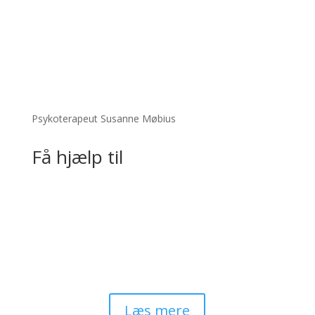
Psyko​terapeut Susanne Møbius
Få hjælp til
Svære følelser
“Når det føles som at være i et sort hul”
Læs mere