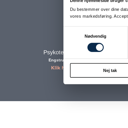
Denne hjemmeside bruger c
Du bestemmer over dine data. 
vores markedsføring. Accepter
Samtykkevalg
Nødvendig
Psykoterapeut Susanne Møbius
Engstrupgårdsvej 27, 2650 Hvidovre
Klik her for rutevejledning
Nej tak
CVR: 40308334