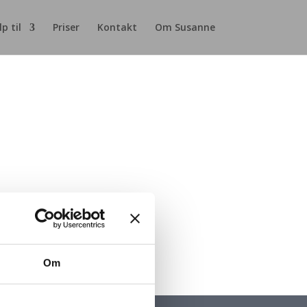
p til
Priser
Kontakt
Om Susanne
Om