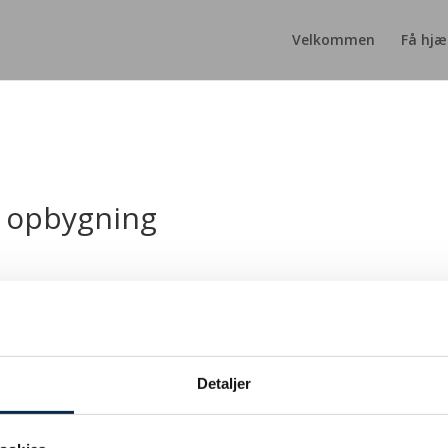
Velkommen
Få hjæl
 opbygning
Detaljer