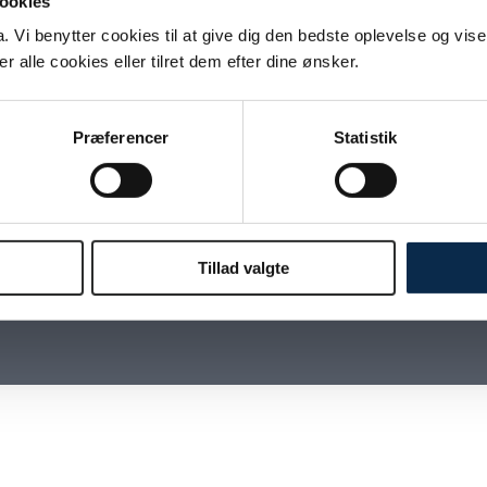
ookies
Vi benytter cookies til at give dig den bedste oplevelse og vise
 alle cookies eller tilret dem efter dine ønsker.
Har du spørgsmål eller
​ønsker du at høre nærmere?
Præferencer
Statistik
Kontaktoplysninger
21 43 13 35
Telefon:
mail@susannemoebius.dk
Mail:
Tillad valgte